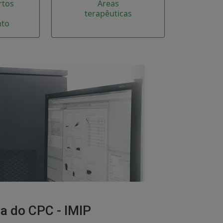
rtos
Áreas
terapêuticas
nto
ca do CPC - IMIP