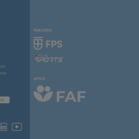
PARCERIA
sco
ncia
APOIO
100