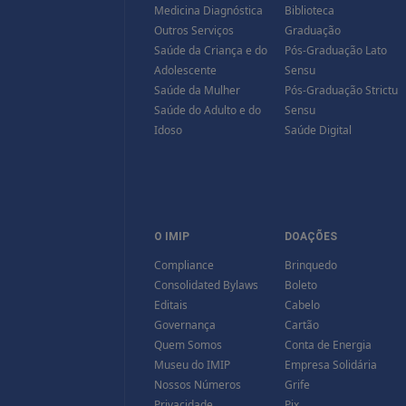
Medicina Diagnóstica
Biblioteca
Outros Serviços
Graduação
Saúde da Criança e do
Pós-Graduação Lato
Adolescente
Sensu
Saúde da Mulher
Pós-Graduação Strictu
Saúde do Adulto e do
Sensu
Idoso
Saúde Digital
O IMIP
DOAÇÕES
Compliance
Brinquedo
Consolidated Bylaws
Boleto
Editais
Cabelo
Governança
Cartão
Quem Somos
Conta de Energia
Museu do IMIP
Empresa Solidária
Nossos Números
Grife
Privacidade
Pix