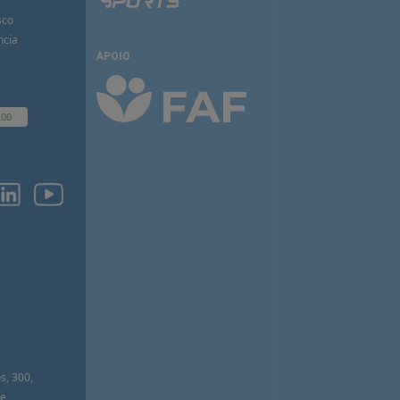
sco
ncia
APOIO
100
O
s, 300,
e,