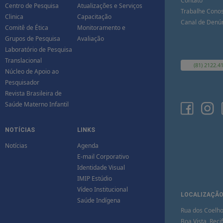
Contato
Centro de Pesquisa
Atualizações e Serviços
Trabalhe Cono
Clinica
Capacitação
Canal de Denú
Comitê de Ética
Monitoramento e
Grupos de Pesquisa
Avaliação
Laboratório de Pesquisa
Translacional
(81) 2122.4
Núcleo de Apoio ao
Pesquisador
Revista Brasileira de
Saúde Materno Infantil
NOTÍCIAS
LINKS
Notícias
Agenda
E-mail Corporativo
Identidade Visual
IMIP Estúdio
Vídeo Institucional
LOCALIZAÇÃ
Saúde Indígena
Rua dos Coelho
Boa Vista, Recif