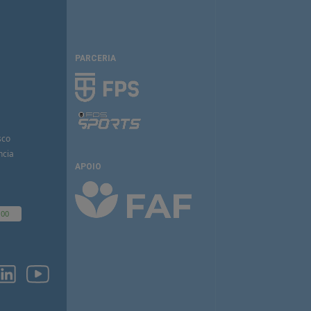
PARCERIA
sco
ncia
APOIO
100