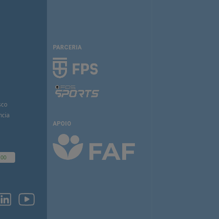
PARCERIA
sco
ncia
APOIO
100