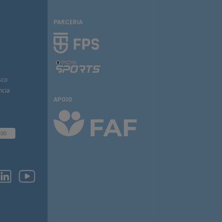
PARCERIA
sco
ncia
APOIO
100