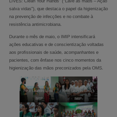
LIVES: Clean Your Hands” (“Lave as mãos – Ação
salva vidas”), que destaca o papel da higienização
na prevenção de infecções e no combate à
resistência antimicrobiana.
Durante o mês de maio, o IMIP intensificará
ações educativas e de conscientização voltadas
aos profissionais de saúde, acompanhantes e
pacientes, com ênfase nos cinco momentos da
higienização das mãos preconizados pela OMS.
Foto: Leandro Lima |
Foto: Leandro Lima |
IMIP
IMIP
Foto: Leandro Lima |
Foto: Leandro Lima |