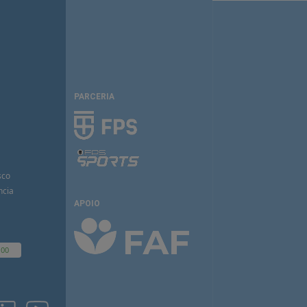
PARCERIA
sco
ncia
APOIO
100