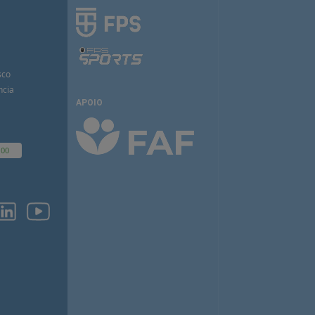
sco
ncia
APOIO
100