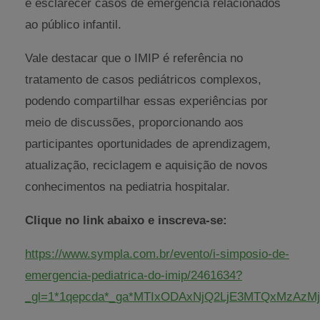
e esclarecer casos de emergência relacionados
ao público infantil.
Vale destacar que o IMIP é referência no
tratamento de casos pediátricos complexos,
podendo compartilhar essas experiências por
meio de discussões, proporcionando aos
participantes oportunidades de aprendizagem,
atualização, reciclagem e aquisição de novos
conhecimentos na pediatria hospitalar.
Clique no link abaixo e inscreva-se:
https://www.sympla.com.br/evento/i-simposio-de-
emergencia-pediatrica-do-imip/2461634?
_gl=1*1qepcda*_ga*MTIxODAxNjQ2LjE3MTQxMzAzMj