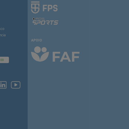
sco
ncia
APOIO
100