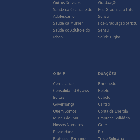
Outros Serviços
Graduação
Saúde da Criança e do
Pós-Graduação Lato
Adolescente
Sensu
Saúde da Mulher
Pós-Graduação Strictu
Saúde do Adulto e do
Sensu
Idoso
Saúde Digital
O IMIP
DOAÇÕES
Compliance
Brinquedo
Consolidated Bylaws
Boleto
Editais
Cabelo
Governança
Cartão
Quem Somos
Conta de Energia
Museu do IMIP
Empresa Solidária
Nossos Números
Grife
Privacidade
Pix
Professor Fernando
Troco Solidário