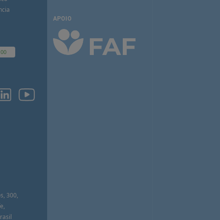
ncia
APOIO
100
O
s, 300,
e,
asil