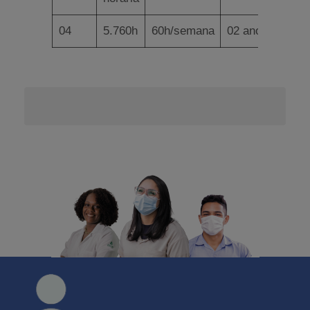
04
5.760h
60h/semana
02 anos