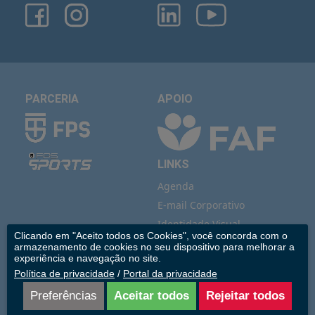
PARCERIA
APOIO
LINKS
Agenda
E-mail Corporativo
Identidade Visual
Clicando em "Aceito todos os Cookies", você concorda com o
IMIP Estúdio
armazenamento de cookies no seu dispositivo para melhorar a
experiência e navegação no site.
Vídeo Institucional
Política de privacidade
/
Portal da privacidade
Saúde Indígena
Preferências
Aceitar todos
Rejeitar todos