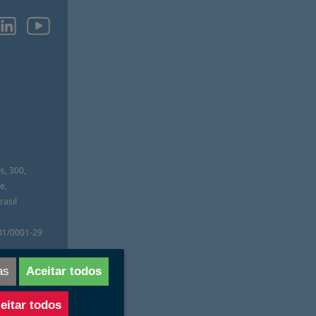
O
s, 300,
e,
asil
01/0001-29
APA
as
Aceitar todos
eitar todos