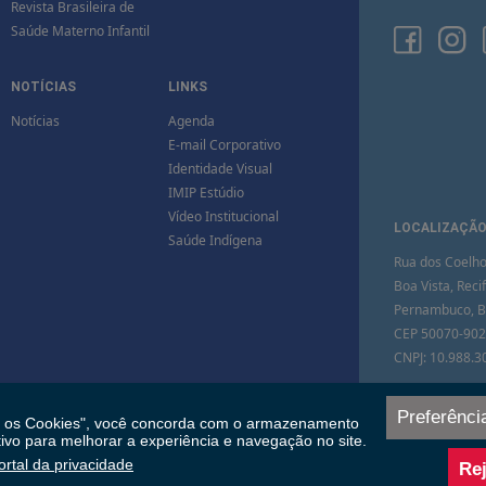
Revista Brasileira de
Saúde Materno Infantil
NOTÍCIAS
LINKS
Notícias
Agenda
E-mail Corporativo
Identidade Visual
IMIP Estúdio
Vídeo Institucional
LOCALIZAÇÃ
Saúde Indígena
Rua dos Coelho
Boa Vista, Recif
Pernambuco, Br
CEP 50070-902
CNPJ: 10.988.3
VEJA NO M
Preferênci
s os Cookies", você concorda com o armazenamento
tivo para melhorar a experiência e navegação no site.
ortal da privacidade
Rej