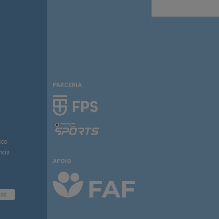
PARCERIA
sco
ncia
APOIO
100