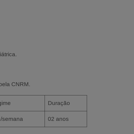
átrica.
 pela CNRM.
gime
Duração
h/semana
02 anos