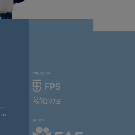
PARCERIA
sco
ncia
APOIO