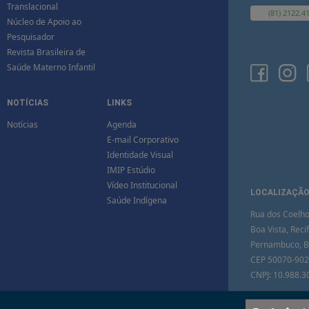
Translacional
(81) 2122.4
Núcleo de Apoio ao
Pesquisador
Revista Brasileira de
Saúde Materno Infantil
NOTÍCIAS
LINKS
Notícias
Agenda
E-mail Corporativo
Identidade Visual
IMIP Estúdio
Vídeo Institucional
LOCALIZAÇÃ
Saúde Indígena
Rua dos Coelho
Boa Vista, Recif
Pernambuco, Br
CEP 50070-902
CNPJ: 10.988.3
VEJA NO M