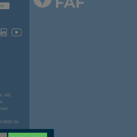
100
O
s, 300,
e,
asil
01/0001-29
APA