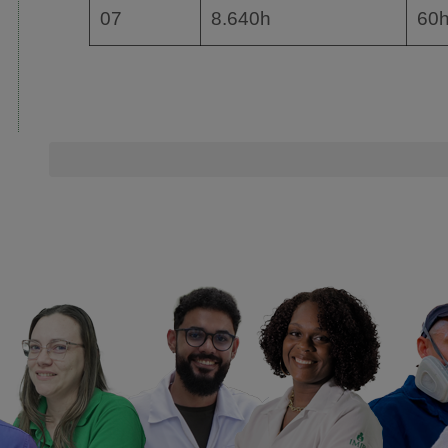
07
8.640h
60