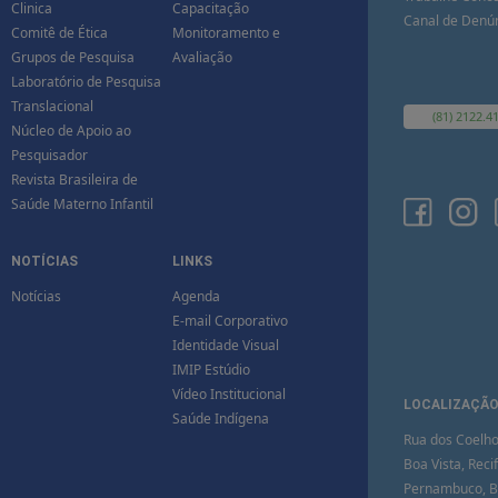
Clinica
Capacitação
Canal de Denú
Comitê de Ética
Monitoramento e
Grupos de Pesquisa
Avaliação
Laboratório de Pesquisa
Translacional
(81) 2122.4
Núcleo de Apoio ao
Pesquisador
Revista Brasileira de
Saúde Materno Infantil
NOTÍCIAS
LINKS
Notícias
Agenda
E-mail Corporativo
Identidade Visual
IMIP Estúdio
Vídeo Institucional
LOCALIZAÇÃ
Saúde Indígena
Rua dos Coelho
Boa Vista, Recif
Pernambuco, Br