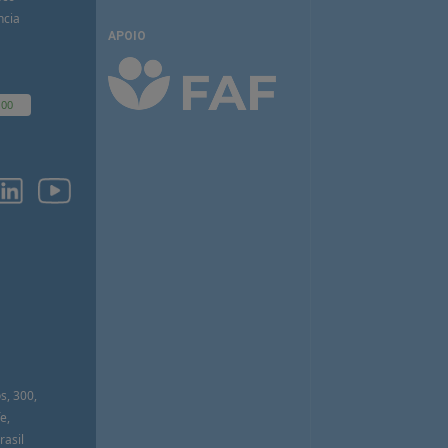
ncia
APOIO
100
O
s, 300,
e,
asil